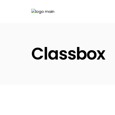
Skip
to
the
content
Classbox