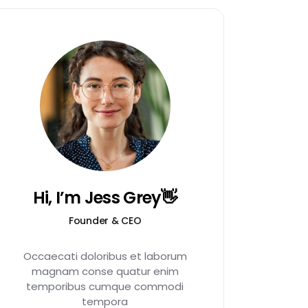
Hi, I’m Jess Grey👋
Founder & CEO
Occaecati doloribus et laborum
magnam conse quatur enim
temporibus cumque commodi
tempora