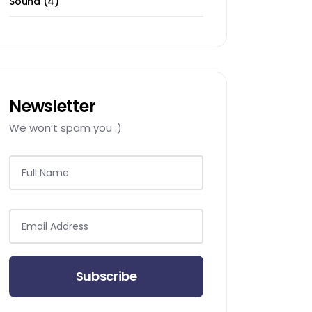
Sound
4
products
Newsletter
We won’t spam you :)
Subscribe