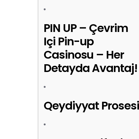
PIN UP – Çevrim
Içi Pin-up
Casinosu – Her
Detayda Avantaj!
Qeydiyyat Proses