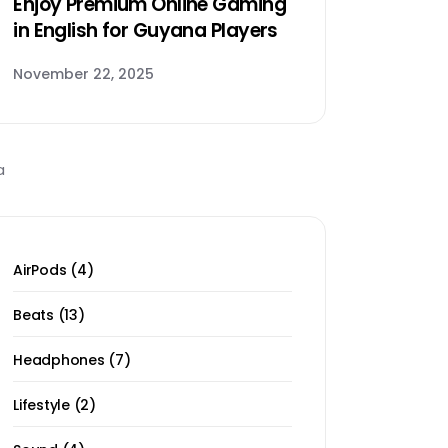
Enjoy Premium Online Gaming
in English for Guyana Players
November 22, 2025
4
AirPods
4
products
13
Beats
13
products
7
Headphones
7
products
2
Lifestyle
2
products
4