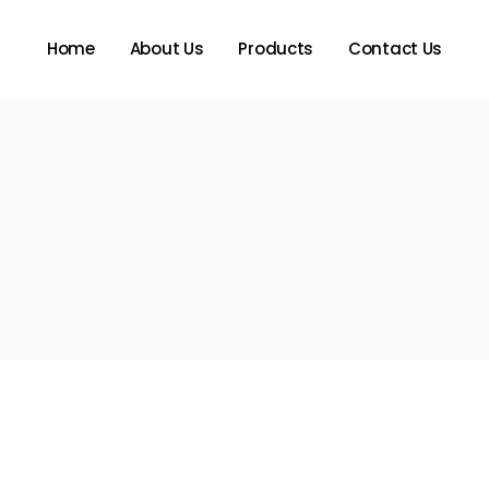
Home
About Us
Products
Contact Us