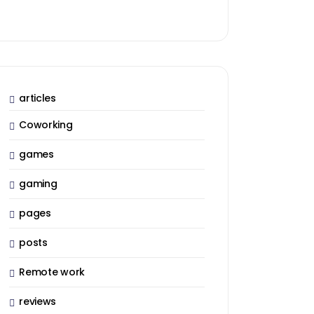
articles
Coworking
games
gaming
pages
posts
Remote work
reviews