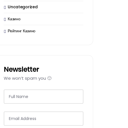
Uncategorized
Казино
Рейтинг Казино
Newsletter
We won’t spam you 🙂