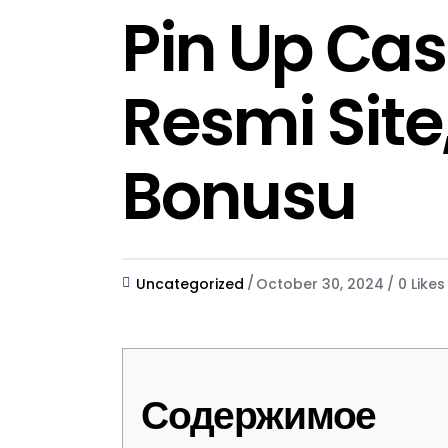
Pin Up Сas
Resmi Site
Bonusu
Uncategorized
October 30, 2024
0
Likes
Содержимое