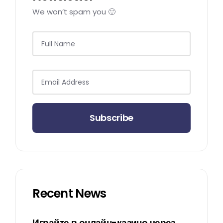
We won’t spam you 🙂
Subscribe
Recent News
Играйте в онлайн-казино через