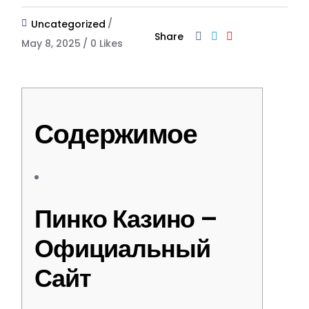
Uncategorized
Share
May 8, 2025
0
Likes
Содержимое
Пинко Казино –
Официальный
Сайт