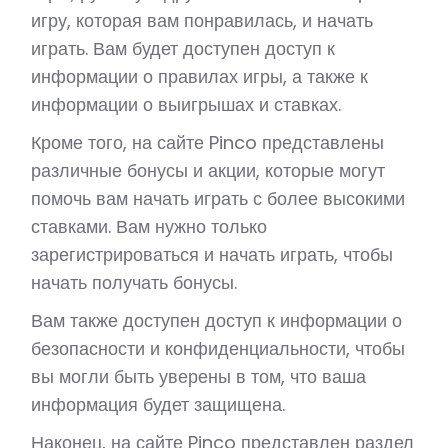
игру, которая вам понравилась, и начать
играть. Вам будет доступен доступ к
информации о правилах игры, а также к
информации о выигрышах и ставках.
Кроме того, на сайте Pinco представлены
различные бонусы и акции, которые могут
помочь вам начать играть с более высокими
ставками. Вам нужно только
зарегистрироваться и начать играть, чтобы
начать получать бонусы.
Вам также доступен доступ к информации о
безопасности и конфиденциальности, чтобы
вы могли быть уверены в том, что ваша
информация будет защищена.
Наконец, на сайте Pinco представлен раздел