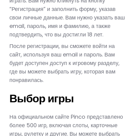
играть. Вам нужно кликнуть на кнопку
“Регистрация” и заполнить форму, указав
свои личные данные. Вам нужно указать ваш
email, пароль, имя и фамилию, а также
подтвердить, что вы достигли 18 лет.
После регистрации, вы сможете войти на
сайт, используя ваш email и пароль. Вам
будет доступен доступ к игровому разделу,
где вы можете выбрать игру, которая вам
понравилась.
Выбор игры
На официальном сайте Pinco представлено
более 500 игр, включая слоты, карточные
игры, рулетку и другие. Вы можете выбрать