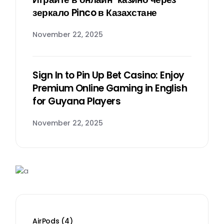
зеркало Pinco в Казахстане
November 22, 2025
Sign In to Pin Up Bet Casino: Enjoy
Premium Online Gaming in English
for Guyana Players
November 22, 2025
4
AirPods
4