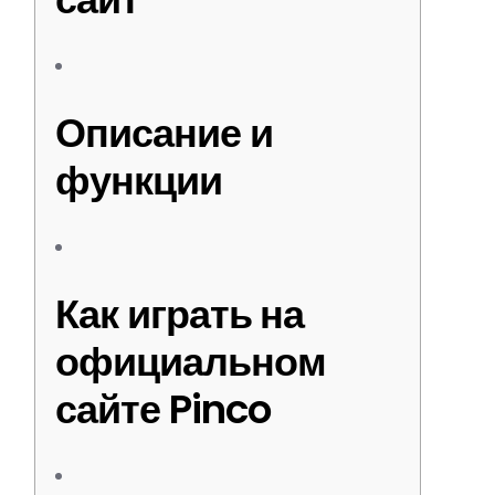
Описание и
функции
Как играть на
официальном
сайте Pinco