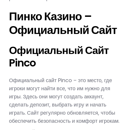
Пинко Казино –
Официальный Сайт
Официальный Сайт
Pinco
Официальный сайт Pinco – это место, где
игроки могут найти все, что им нужно для
игры. Здесь они могут создать аккаунт,
сделать депозит, выбрать игру и начать
играть. Сайт регулярно обновляется, чтобы
обеспечить безопасность и комфорт игрокам.