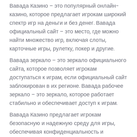
Вавада Казино – это популярный онлайн-
казино, которое предлагает игрокам широкий
спектр игр на деньги и без денег. Вавада
официальный сайт – это место, где можно
найти множество игр, включая слоты,
карточные игры, рулетку, покер и другие.
Вавада зеркало – это зеркало официального
сайта, которое позволяет игрокам
доступаться к играм, если официальный сайт
заблокирован в их регионе. Вавада рабочее
зеркало – это зеркало, которое работает
стабильно и обеспечивает доступ к играм.
Вавада Казино предлагает игрокам
безопасную и надежную среду для игры,
обеспечивая конфиденциальность и