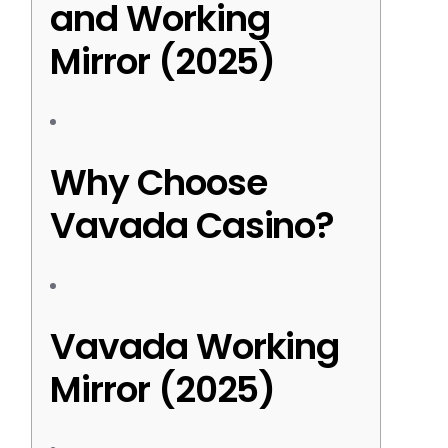
and Working
Mirror (2025)
Why Choose
Vavada Casino?
Vavada Working
Mirror (2025)