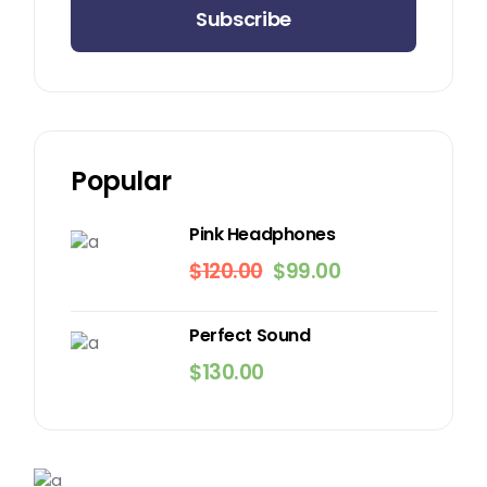
Subscribe
Popular
Pink Headphones
$
120.00
$
99.00
Original
Current
price
price
was:
is:
Perfect Sound
$120.00.
$99.00.
$
130.00