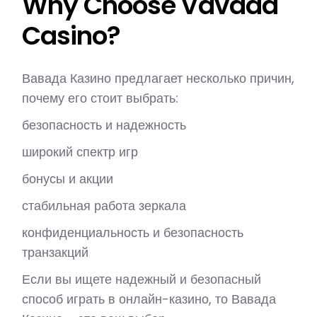
Why Choose Vavada
Casino?
Вавада Казино предлагает несколько причин,
почему его стоит выбрать:
безопасность и надежность
широкий спектр игр
бонусы и акции
стабильная работа зеркала
конфиденциальность и безопасность
транзакций
Если вы ищете надежный и безопасный
способ играть в онлайн-казино, то Вавада