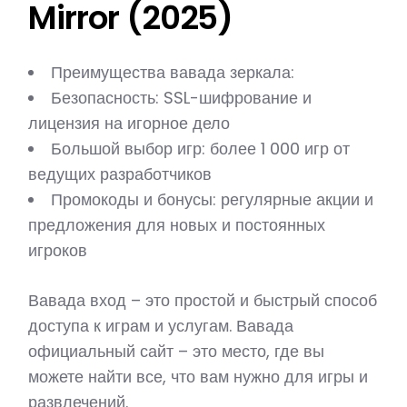
Mirror (2025)
Преимущества вавада зеркала:
Безопасность: SSL-шифрование и
лицензия на игорное дело
Большой выбор игр: более 1 000 игр от
ведущих разработчиков
Промокоды и бонусы: регулярные акции и
предложения для новых и постоянных
игроков
Вавада вход – это простой и быстрый способ
доступа к играм и услугам. Вавада
официальный сайт – это место, где вы
можете найти все, что вам нужно для игры и
развлечений.