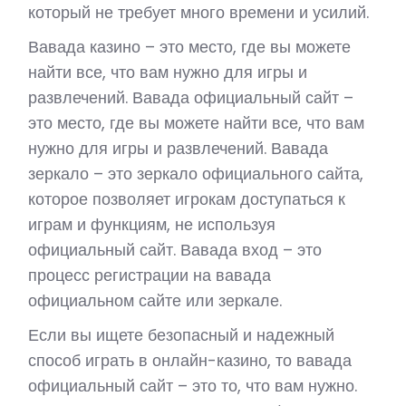
который не требует много времени и усилий.
Вавада казино – это место, где вы можете
найти все, что вам нужно для игры и
развлечений. Вавада официальный сайт –
это место, где вы можете найти все, что вам
нужно для игры и развлечений. Вавада
зеркало – это зеркало официального сайта,
которое позволяет игрокам доступаться к
играм и функциям, не используя
официальный сайт. Вавада вход – это
процесс регистрации на вавада
официальном сайте или зеркале.
Если вы ищете безопасный и надежный
способ играть в онлайн-казино, то вавада
официальный сайт – это то, что вам нужно.