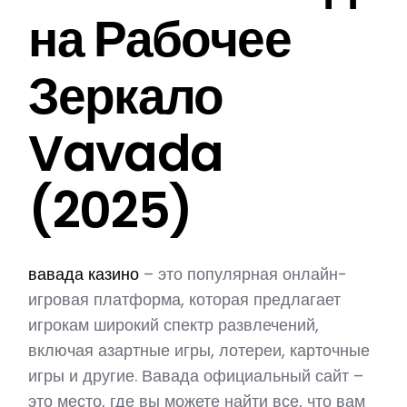
на Рабочее
Зеркало
Vavada
(2025)
вавада казино
– это популярная онлайн-
игровая платформа, которая предлагает
игрокам широкий спектр развлечений,
включая азартные игры, лотереи, карточные
игры и другие. Вавада официальный сайт –
это место, где вы можете найти все, что вам