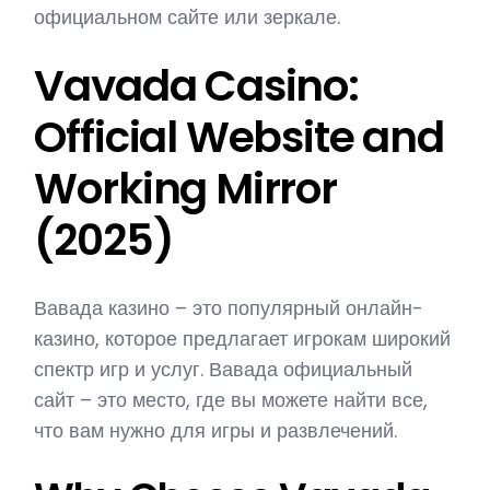
официальном сайте или зеркале.
Vavada Casino:
Official Website and
Working Mirror
(2025)
Вавада казино – это популярный онлайн-
казино, которое предлагает игрокам широкий
спектр игр и услуг. Вавада официальный
сайт – это место, где вы можете найти все,
что вам нужно для игры и развлечений.