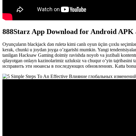
888Starz App Download for Android APK 
Oyunçuların blackjack dən ruletə kimi canlı oyun üçün çoxlu seçiml
kerak, chunki u joydan joyga o’zgarishi mumkin. Yangi tendentsiyalar
tanilgan Hacksaw Gaming doimiy ravishda noyob va jozibali kontentni t
qilayotgan onlayn kazinolarimiz uzluksiz va chuqur o’yin tajribasini 
исправить эти нюансы в последующих обновлениях. Katta bonuslar va 