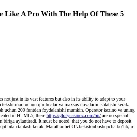
Like A Pro With The Help Of These 5
ot just in its vast features but also in its ability to adapt to your
ni tekshirmoq uchun qurilmalar va maxsus ilovalarni ishlatishi kerak.
lish uchun 200 funtdan foydalanishi mumkin. Operator kazino va uning
 created in HTML5, there
https://glorycasinoz.com/bn/
are no special
biriga aylantiradi. It must be noted, that you do not have to deposit
qqat bilan tanlash kerak. Marathonbet O’zbekistonboshqacha bo’lib, u