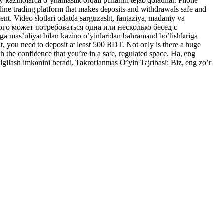
azinolarda o’ynamaslik orqali pullarini tejab qoladilar. Phone
ine trading platform that makes deposits and withdrawals safe and
nt. Video slotlari odatda sarguzasht, fantaziya, madaniy va
Для этого может потребоваться одна или несколько бесед с
mas’uliyat bilan kazino o’yinlaridan bahramand bo’lishlariga
t, you need to deposit at least 500 BDT. Not only is there a huge
th the confidence that you’re in a safe, regulated space. Ha, eng
lgilash imkonini beradi. Takrorlanmas O’yin Tajribasi: Biz, eng zo’r