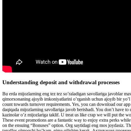
Understanding deposit and withdrawal processes
Bu erda mijozlarning eng tez tez so’raladigan savollariga javoblar mav
qimorxonaning ajoyib imkoniyatlarini o’rganish uchun ajoyib bir yo’l 
count towards turnover requirements. Yes, you can download our app fo
daqiqada mijozlarning savollariga javob berishadi. You don’t have to 
kazinolar o’z mijozlariga taklif. U treat us like crap we will put the 
These event promotions are a fantastic way to enjoy extra perks while
on the ensuing “Bonuses” option. Org saytidagi eng mos joydasiz. Thi
tanaffus olmoqchi bo’lsam, nima qilishim kerak. Активация пром