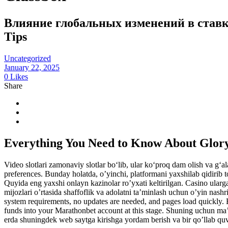
Влияние глобальных изменений в ставка
Tips
Uncategorized
January 22, 2025
0
Likes
Share
Everything You Need to Know About Glor
Video slotlari zamonaviy slotlar boʻlib, ular koʻproq dam olish va gʻalab
preferences. Bunday holatda, o’yinchi, platformani yaxshilab qidirib to
Quyida eng yaxshi onlayn kazinolar ro’yxati keltirilgan. Casino ula
mijozlari o’rtasida shaffoflik va adolatni ta’minlash uchun o’yin na
system requirements, no updates are needed, and pages load quickly. Bu
funds into your Marathonbet account at this stage. Shuning uchun ma’
erda shuningdek web saytga kirishga yordam berish va bir qo’llab qu