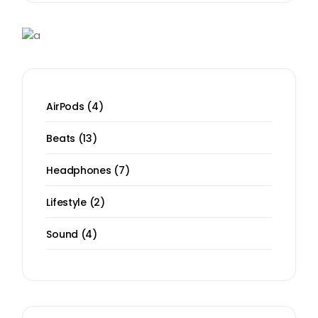
4
AirPods
4
products
13
Beats
13
products
7
Headphones
7
products
2
Lifestyle
2
products
4
Sound
4
products