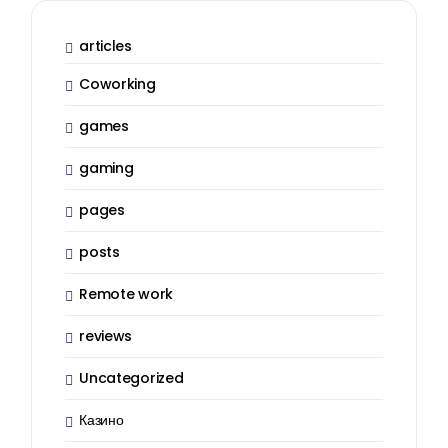
articles
Coworking
games
gaming
pages
posts
Remote work
reviews
Uncategorized
Казино