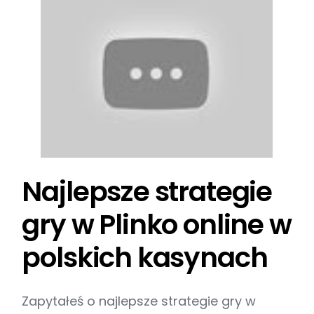
Najlepsze strategie
gry w Plinko online w
polskich kasynach
Zapytałeś o najlepsze strategie gry w