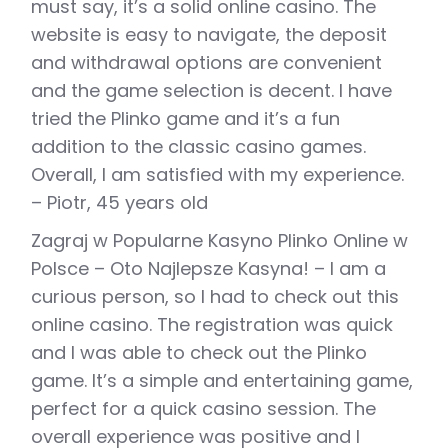
must say, it’s a solid online casino. The
website is easy to navigate, the deposit
and withdrawal options are convenient
and the game selection is decent. I have
tried the Plinko game and it’s a fun
addition to the classic casino games.
Overall, I am satisfied with my experience.
– Piotr, 45 years old
Zagraj w Popularne Kasyno Plinko Online w
Polsce – Oto Najlepsze Kasyna! – I am a
curious person, so I had to check out this
online casino. The registration was quick
and I was able to check out the Plinko
game. It’s a simple and entertaining game,
perfect for a quick casino session. The
overall experience was positive and I