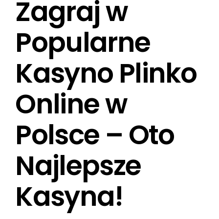
Zagraj w
Popularne
Kasyno Plinko
Online w
Polsce – Oto
Najlepsze
Kasyna!