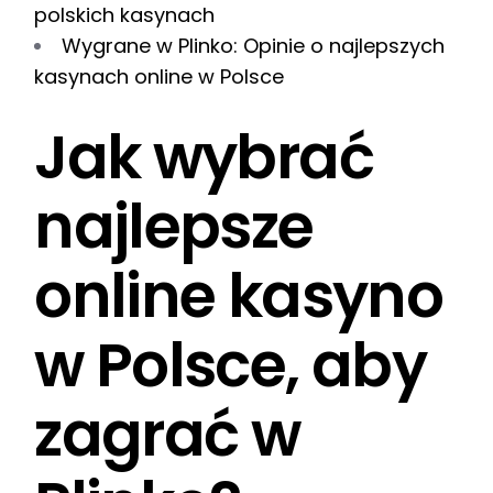
polskich kasynach
Wygrane w Plinko: Opinie o najlepszych
kasynach online w Polsce
Jak wybrać
najlepsze
online kasyno
w Polsce, aby
zagrać w