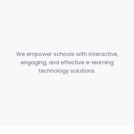
We empower schools with interactive,
engaging, and effective e-learning
technology solutions.