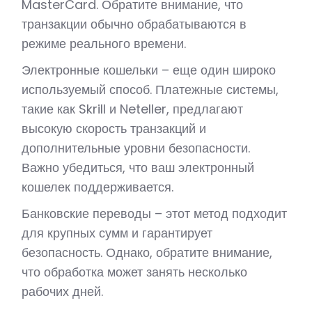
MasterCard. Обратите внимание, что
транзакции обычно обрабатываются в
режиме реального времени.
Электронные кошельки – еще один широко
используемый способ. Платежные системы,
такие как Skrill и Neteller, предлагают
высокую скорость транзакций и
дополнительные уровни безопасности.
Важно убедиться, что ваш электронный
кошелек поддерживается.
Банковские переводы – этот метод подходит
для крупных сумм и гарантирует
безопасность. Однако, обратите внимание,
что обработка может занять несколько
рабочих дней.