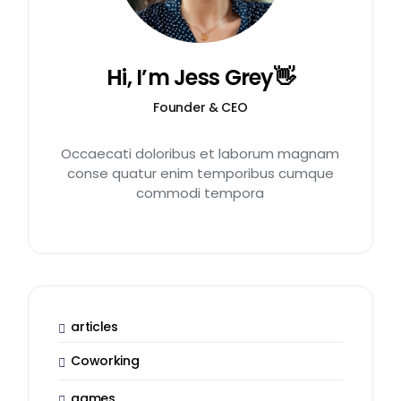
Hi, I’m Jess Grey👋
Founder & CEO
Occaecati doloribus et laborum magnam
conse quatur enim temporibus cumque
commodi tempora
articles
Coworking
games