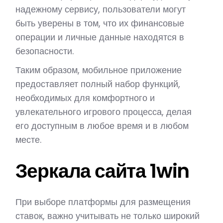
надежному сервису, пользователи могут
быть уверены в том, что их финансовые
операции и личные данные находятся в
безопасности.
Таким образом, мобильное приложение
предоставляет полный набор функций,
необходимых для комфортного и
увлекательного игрового процесса, делая
его доступным в любое время и в любом
месте.
Зеркала сайта 1win
При выборе платформы для размещения
ставок, важно учитывать не только широкий