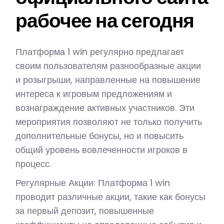
рабочее на сегодня
Платформа 1 win регулярно предлагает
своим пользователям разнообразные акции
и розыгрыши, направленные на повышение
интереса к игровым предложениям и
вознаграждение активных участников. Эти
мероприятия позволяют не только получить
дополнительные бонусы, но и повысить
общий уровень вовлеченности игроков в
процесс.
Регулярные Акции: Платформа 1 win
проводит различные акции, такие как бонусы
за первый депозит, повышенные