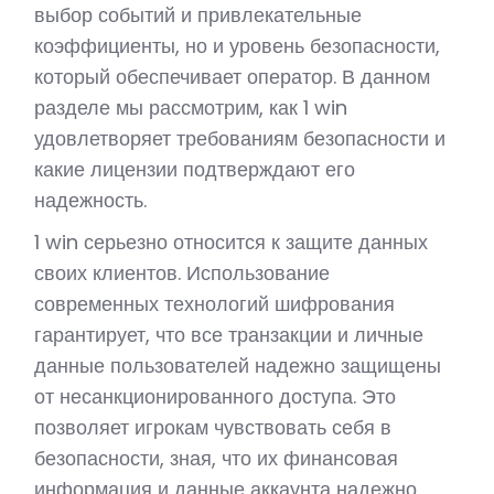
выбор событий и привлекательные
коэффициенты, но и уровень безопасности,
который обеспечивает оператор. В данном
разделе мы рассмотрим, как 1 win
удовлетворяет требованиям безопасности и
какие лицензии подтверждают его
надежность.
1 win серьезно относится к защите данных
своих клиентов. Использование
современных технологий шифрования
гарантирует, что все транзакции и личные
данные пользователей надежно защищены
от несанкционированного доступа. Это
позволяет игрокам чувствовать себя в
безопасности, зная, что их финансовая
информация и данные аккаунта надежно