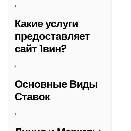
Какие услуги
предоставляет
сайт 1вин?
Основные Виды
Ставок