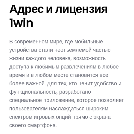
Адрес и лицензия
1win
В современном мире, где мобильные
устройства стали неотъемлемой частью
жизни каждого человека, возможность
доступа к любимым развлечениям в любое
время и в любом месте становится все
более важной. Для тех, кто ценит удобство и
функциональность, разработано
специальное приложение, которое позволяет
пользователям наслаждаться широким
спектром игровых опций прямо с экрана
своего смартфона.