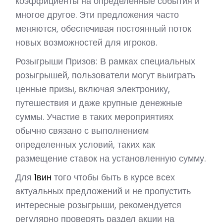
коэффициенты на определенные события и
многое другое. Эти предложения часто
меняются, обеспечивая постоянный поток
новых возможностей для игроков.
Розыгрыши Призов: В рамках специальных
розыгрышей, пользователи могут выиграть
ценные призы, включая электронику,
путешествия и даже крупные денежные
суммы. Участие в таких мероприятиях
обычно связано с выполнением
определенных условий, таких как
размещение ставок на установленную сумму.
Для
1вин
того чтобы быть в курсе всех
актуальных предложений и не пропустить
интересные розыгрыши, рекомендуется
регулярно проверять раздел акции на