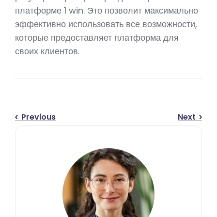
платформе 1 win. Это позволит максимально
эффективно использовать все возможности,
которые предоставляет платформа для
своих клиентов.
Previous
Next