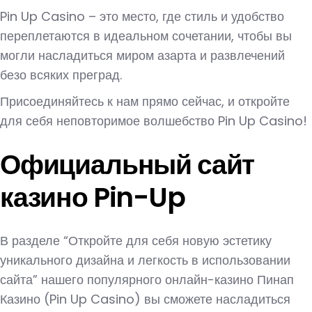
Pin Up Casino – это место, где стиль и удобство
переплетаются в идеальном сочетании, чтобы вы
могли насладиться миром азарта и развлечений
безо всяких преград.
Присоединяйтесь к нам прямо сейчас, и откройте
для себя неповторимое волшебство Pin Up Casino!
Официальный сайт
казино Pin-Up
В разделе “Откройте для себя новую эстетику
уникального дизайна и легкость в использовании
сайта” нашего популярного онлайн-казино Пинап
Казино (Pin Up Casino) вы сможете насладиться