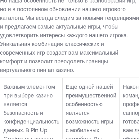
Но наша особенность не только в разнообразии игр,
но и в постоянном обновлении нашего игрового
каталога. Мы всегда следим за новыми тенденциями
и предлагаем самые актуальные игры, чтобы
удовлетворить интересы каждого нашего игрока.
Уникальная комбинация классических и
современных игр создаст вам максимальный
комфорт и позволит преодолеть границы
виртуального пин ап казино.
Важным элементом
Еще одной нашей
Након
при выборе казино
преимущественной
коман
является
особенностью
профе
безопасность и
является
саппо
конфиденциальность
возможность игры
готов
данных. В Pin Up
с мобильных
вам л
Casino мы делаем
устройств. Вы
обслу