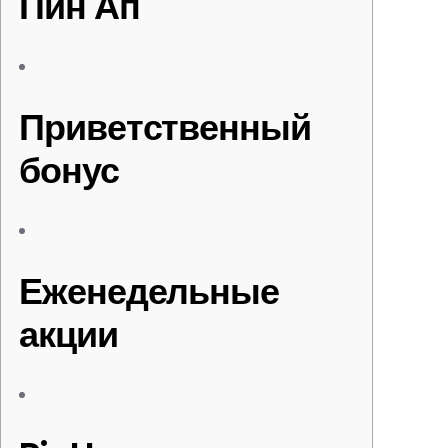
Пин Ап
Приветственный
бонус
Еженедельные
акции