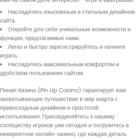
Насладитесь изысканным и стильным дизайном
сайта.
Откройте для себя уникальные возможности и
функции, предлагаемые нами.
Легко и быстро зарегистрируйтесь и начните
играть.
Насладитесь максимальным комфортом и
удобством пользования сайтом.
Пинап Казино (Pin Up Casino) гарантирует вам
захватывающее путешествие в мир азарта с
превосходным дизайном и простотой
использования. Присоединяйтесь к нашему
сообществу игроков уже сегодня и погрузитесь в
невероятное онлайн-казино, где каждая деталь