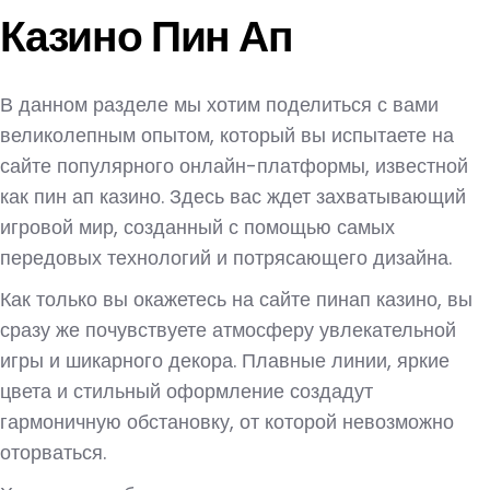
Казино Пин Ап
В данном разделе мы хотим поделиться с вами
великолепным опытом, который вы испытаете на
сайте популярного онлайн-платформы, известной
как пин ап казино. Здесь вас ждет захватывающий
игровой мир, созданный с помощью самых
передовых технологий и потрясающего дизайна.
Как только вы окажетесь на сайте пинап казино, вы
сразу же почувствуете атмосферу увлекательной
игры и шикарного декора. Плавные линии, яркие
цвета и стильный оформление создадут
гармоничную обстановку, от которой невозможно
оторваться.