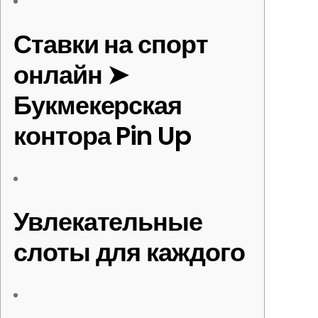
Ставки на спорт
онлайн ➤
Букмекерская
контора Pin Up
Увлекательные
слоты для каждого