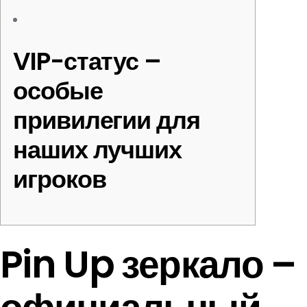
VIP-статус –
особые
привилегии для
наших лучших
игроков
Pin Up зеркало –