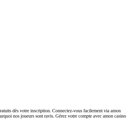
ratuits dès votre inscription. Connectez-vous facilement via amon
ourquoi nos joueurs sont ravis. Gérez votre compte avec amon casino