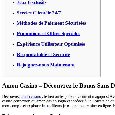
Jeux Exclusifs
Service Clientèle 24/7
Méthodes de Paiement Sécurisées
Promotions et Offres Spéciales
Expérience Utilisateur Optimisée
Responsabilité et Sécurité
Rejoignez-nous Maintenant
Amon Casino – Découvrez le Bonus Sans D
Découvrez
amon casino
, le lieu où les jeux deviennent magiques! A
casino connexion ou amon casino login et accédez à un univers de div
mon compte et explorez les meilleurs jeux sur amon casino en ligne