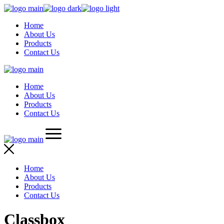
Skip
to
Home
the
About Us
content
Products
Contact Us
Home
About Us
Products
Contact Us
Home
About Us
Products
Contact Us
Classbox