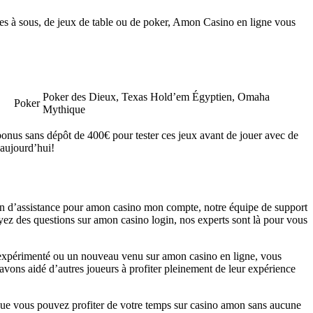
s à sous, de jeux de table ou de poker, Amon Casino en ligne vous
Poker des Dieux, Texas Hold’em Égyptien, Omaha
Poker
Mythique
nus sans dépôt de 400€ pour tester ces jeux avant de jouer avec de
 aujourd’hui!
in d’assistance pour amon casino mon compte, notre équipe de support
ez des questions sur amon casino login, nos experts sont là pour vous
 expérimenté ou un nouveau venu sur amon casino en ligne, vous
vons aidé d’autres joueurs à profiter pleinement de leur expérience
t que vous pouvez profiter de votre temps sur casino amon sans aucune