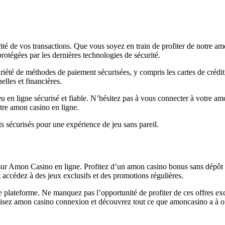
é de vos transactions. Que vous soyez en train de profiter de notre a
otégées par les dernières technologies de sécurité.
été de méthodes de paiement sécurisées, y compris les cartes de crédit, 
lles et financières.
en ligne sécurisé et fiable. N’hésitez pas à vous connecter à votre a
otre amon casino en ligne.
sécurisés pour une expérience de jeu sans pareil.
s sur Amon Casino en ligne. Profitez d’un amon casino bonus sans dép
ccédez à des jeux exclusifs et des promotions régulières.
tre plateforme. Ne manquez pas l’opportunité de profiter de ces offres e
lisez amon casino connexion et découvrez tout ce que amoncasino a à of