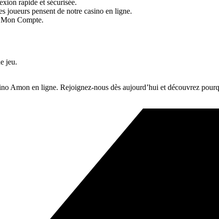
ion rapide et sécurisée.
s joueurs pensent de notre casino en ligne.
no Mon Compte.
e jeu.
asino Amon en ligne. Rejoignez-nous dès aujourd’hui et découvrez pour