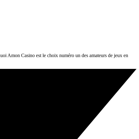
quoi Amon Casino est le choix numéro un des amateurs de jeux en