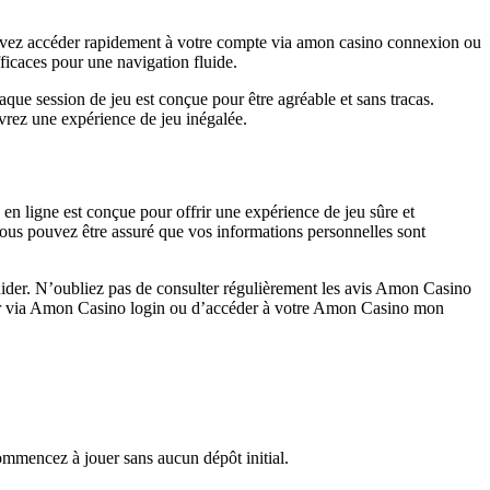
pouvez accéder rapidement à votre compte via amon casino connexion ou
icaces pour une navigation fluide.
que session de jeu est conçue pour être agréable et sans tracas.
rez une expérience de jeu inégalée.
n ligne est conçue pour offrir une expérience de jeu sûre et
us pouvez être assuré que vos informations personnelles sont
uider. N’oubliez pas de consulter régulièrement les avis Amon Casino
ecter via Amon Casino login ou d’accéder à votre Amon Casino mon
mencez à jouer sans aucun dépôt initial.