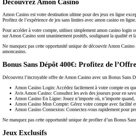
Découvrez Amon Casino
Amon Casino est votre destination ultime pour des jeux en ligne exc
Profitez de l’expérience de jeu sans limites avec amon casino en ligne
Pour accéder à votre compte, utilisez simplement amon casino login 
sur Amon Casino sont unanimement positifs, soulignant la qualité et la
Ne manquez pas cette opportunité unique de découvrir Amon Casino et
amoncasino.
Bonus Sans Dépôt 400€: Profitez de l’Off
Découvrez l’incroyable offre de Amon Casino avec un Bonus Sans Dépôt 
Amon Casino Login: Accédez facilement à votre compte en quel
Avis Amon Casino: Consultez les avis des joueurs pour en savoir 
Amon Casino En Ligne: Jouez n’importe où, n’importe quand, g
Amon Casino Mon Compte: Gérez votre compte avec facilité et 
Amon Casino Connexion: Connectez-vous rapidement pour profi
Ne manquez pas cette opportunité unique de profiter d’un Bonus Sa
Jeux Exclusifs