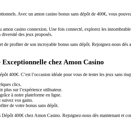
eptionnels. Avec un amon casino bonus sans dépôt de 400€, vous pouve
.
ou amon casino connexion. Une fois connecté, explorez les innombrable
 diversité des jeux proposés.
 de profiter de son incroyable bonus sans dépôt. Rejoignez-nous dès au
re Exceptionnelle chez Amon Casino
400€. C’est l’occasion idéale pour vous de tester les jeux sans risque
ques clics.
plus sur l’expérience utilisateur.
râce à notre plateforme en ligne.
suivez vos gains.
ter de votre bonus sans dépôt.
ns Dépôt 400€ chez Amon Casino. Rejoignez-nous dès maintenant et co