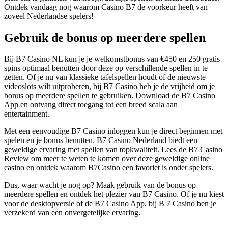
Ontdek vandaag nog waarom Casino B7 de voorkeur heeft van
zoveel Nederlandse spelers!
Gebruik de bonus op meerdere spellen
Bij B7 Casino NL kun je je welkomstbonus van €450 en 250 gratis
spins optimaal benutten door deze op verschillende spellen in te
zetten. Of je nu van klassieke tafelspellen houdt of de nieuwste
videoslots wilt uitproberen, bij B7 Casino heb je de vrijheid om je
bonus op meerdere spellen te gebruiken. Download de B7 Casino
App en ontvang direct toegang tot een breed scala aan
entertainment.
Met een eenvoudige B7 Casino inloggen kun je direct beginnen met
spelen en je bonus benutten. B7 Casino Nederland biedt een
geweldige ervaring met spellen van topkwaliteit. Lees de B7 Casino
Review om meer te weten te komen over deze geweldige online
casino en ontdek waarom B7Casino een favoriet is onder spelers.
Dus, waar wacht je nog op? Maak gebruik van de bonus op
meerdere spellen en ontdek het plezier van B7 Casino. Of je nu kiest
voor de desktopversie of de B7 Casino App, bij B 7 Casino ben je
verzekerd van een onvergetelijke ervaring.