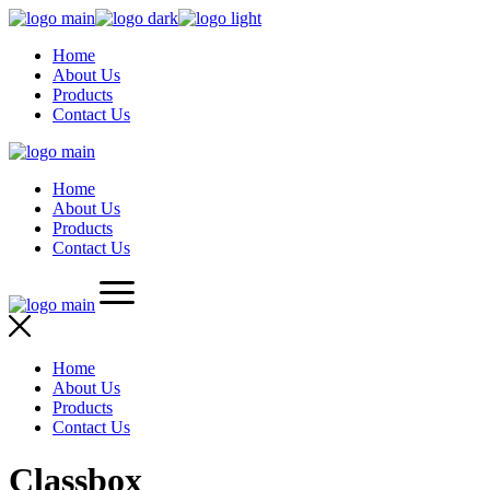
Skip
to
Home
the
About Us
content
Products
Contact Us
Home
About Us
Products
Contact Us
Home
About Us
Products
Contact Us
Classbox