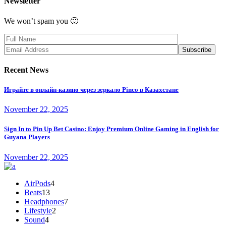
Newsletter
We won’t spam you 🙂
Subscribe
Recent News
Играйте в онлайн-казино через зеркало Pinco в Казахстане
November 22, 2025
Sign In to Pin Up Bet Casino: Enjoy Premium Online Gaming in English for
Guyana Players
November 22, 2025
4
AirPods
4
13
products
Beats
13
products
7
Headphones
7
2
products
Lifestyle
2
4
products
Sound
4