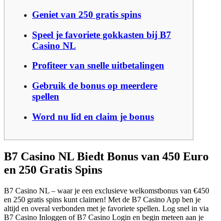
Geniet van 250 gratis spins
Speel je favoriete gokkasten bij B7
Casino NL
Profiteer van snelle uitbetalingen
Gebruik de bonus op meerdere
spellen
Word nu lid en claim je bonus
B7 Casino NL Biedt Bonus van 450 Euro
en 250 Gratis Spins
B7 Casino NL – waar je een exclusieve welkomstbonus van €450
en 250 gratis spins kunt claimen! Met de B7 Casino App ben je
altijd en overal verbonden met je favoriete spellen. Log snel in via
B7 Casino Inloggen of B7 Casino Login en begin meteen aan je