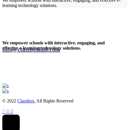
We empower schools with interactive, engaging, and effective e-
learning technology solutions.
We empower schools with interactive, engaging, and
effective e-learning technology solutions.
info@classboxhub.com
© 2022
Classbox
, All Rights Reserved