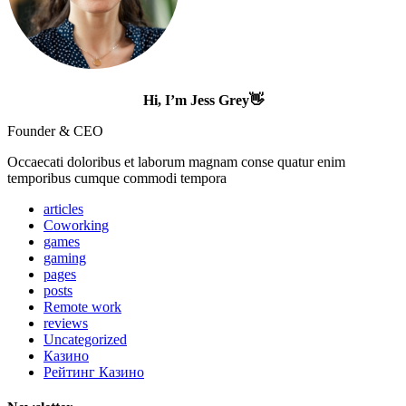
Hi, I’m Jess Grey👋
Founder & CEO
Occaecati doloribus et laborum magnam conse quatur enim
temporibus cumque commodi tempora
articles
Coworking
games
gaming
pages
posts
Remote work
reviews
Uncategorized
Казино
Рейтинг Казино