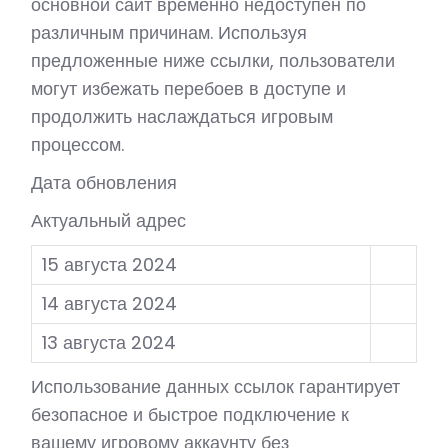
основной сайт временно недоступен по
различным причинам. Используя
предложенные ниже ссылки, пользователи
могут избежать перебоев в доступе и
продолжить наслаждаться игровым
процессом.
Дата обновления
Актуальный адрес
15 августа 2024
14 августа 2024
13 августа 2024
Использование данных ссылок гарантирует
безопасное и быстрое подключение к
вашему игровому аккаунту без