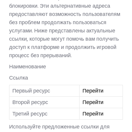
блокировки. Эти альтернативные адреса
предоставляют возможность пользователям
без проблем продолжать пользоваться
услугами. Ниже представлены актуальные
ссылки, которые могут помочь вам получить
доступ к платформе и продолжить игровой
процесс без прерываний.
Наименование
Ссылка
Первый ресурс
Перейти
Второй ресурс
Перейти
Третий ресурс
Перейти
Используйте предложенные ссылки для