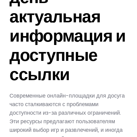
актуальная
информация и
доступные
ссылки
Современные онлайн-площадки для досуга
часто сталкиваются с проблемами
доступности из-за различных ограничений.
Эти ресурсы предлагают пользователям
широкий выбор игр и развлечений, и иногда