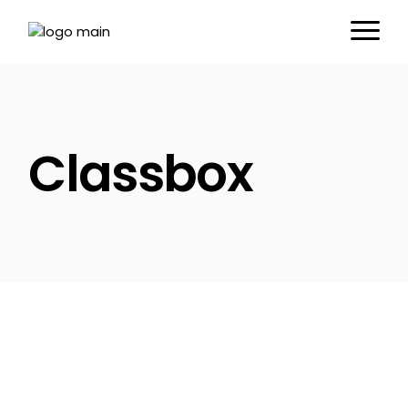
Skip
to
the
content
Classbox