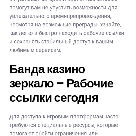
помогут вам не упустить возможности для
увлекательного времяпрепровождения,
несмотря на возможные преграды. Узнайте,
как легко и быстро находить рабочие ссылки
и сохранять стабильный доступ к вашим
любимым сервисам.
Банда казино
зеркало – Рабочие
ссылки сегодня
Для доступа к игровым платформам часто
требуются специальные ресурсы, которые
помогают обойти ограничения или