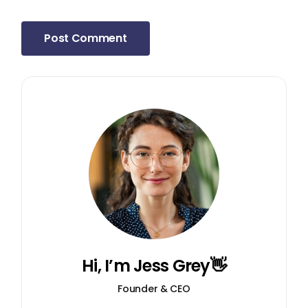
Post Comment
Hi, I’m Jess Grey👋
Founder & CEO