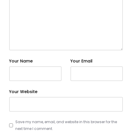
Your Name
Your Email
Your Website
Save my name, email, and website in this browser for the
next time I comment.