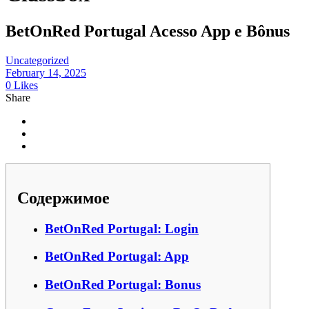
BetOnRed Portugal Acesso App e Bônus
Uncategorized
February 14, 2025
0
Likes
Share
Содержимое
BetOnRed Portugal: Login
BetOnRed Portugal: App
BetOnRed Portugal: Bonus