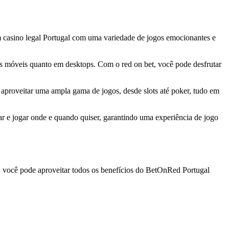
m casino legal Portugal com uma variedade de jogos emocionantes e
vos móveis quanto em desktops. Com o red on bet, você pode desfrutar
 aproveitar uma ampla gama de jogos, desde slots até poker, tudo em
ar e jogar onde e quando quiser, garantindo uma experiência de jogo
 você pode aproveitar todos os benefícios do BetOnRed Portugal