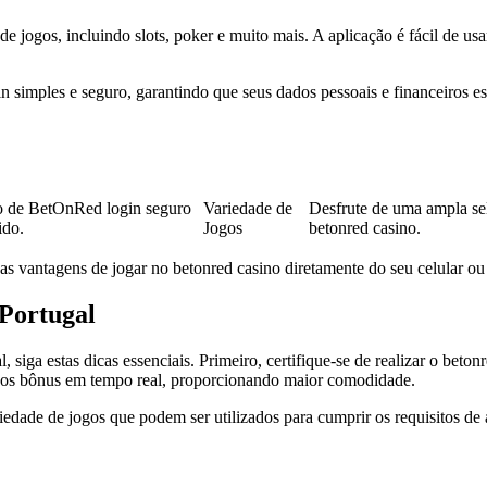
jogos, incluindo slots, poker e muito mais. A aplicação é fácil de usar
mples e seguro, garantindo que seus dados pessoais e financeiros est
o de BetOnRed login seguro
Variedade de
Desfrute de uma ampla se
ido.
Jogos
betonred casino.
vantagens de jogar no betonred casino diretamente do seu celular ou 
Portugal
iga estas dicas essenciais. Primeiro, certifique-se de realizar o beton
 os bônus em tempo real, proporcionando maior comodidade.
edade de jogos que podem ser utilizados para cumprir os requisitos de a