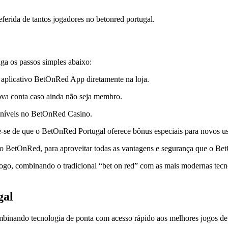
ferida de tantos jogadores no betonred portugal.
iga os passos simples abaixo:
 aplicativo BetOnRed App diretamente na loja.
ova conta caso ainda não seja membro.
poníveis no BetOnRed Casino.
bre-se de que o BetOnRed Portugal oferece bônus especiais para novos 
 o BetOnRed, para aproveitar todas as vantagens e segurança que o Be
ogo, combinando o tradicional “bet on red” com as mais modernas tec
gal
inando tecnologia de ponta com acesso rápido aos melhores jogos de