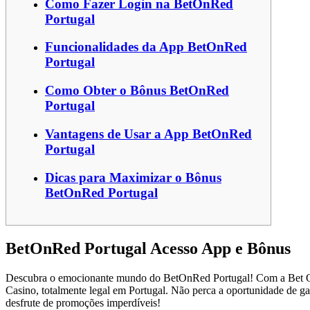
Como Fazer Login na BetOnRed
Portugal
Funcionalidades da App BetOnRed
Portugal
Como Obter o Bônus BetOnRed
Portugal
Vantagens de Usar a App BetOnRed
Portugal
Dicas para Maximizar o Bônus
BetOnRed Portugal
BetOnRed Portugal Acesso App e Bônus
Descubra o emocionante mundo do BetOnRed Portugal! Com a Bet On 
Casino, totalmente legal em Portugal. Não perca a oportunidade de g
desfrute de promoções imperdíveis!