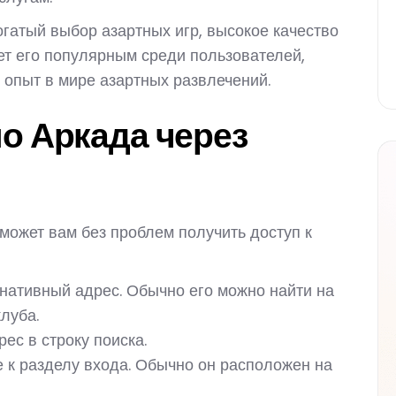
огатый выбор азартных игр, высокое качество
ет его популярным среди пользователей,
опыт в мире азартных развлечений.
но Аркада через
может вам без проблем получить доступ к
нативный адрес. Обычно его можно найти на
луба.
ес в строку поиска.
е к разделу входа. Обычно он расположен на