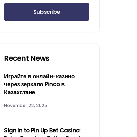
Subscribe
Recent News
Играйте в онлайн-казино
через зеркало Pinco в
Казахстане
November 22, 2025
Sign In to Pin Up Bet Casino: