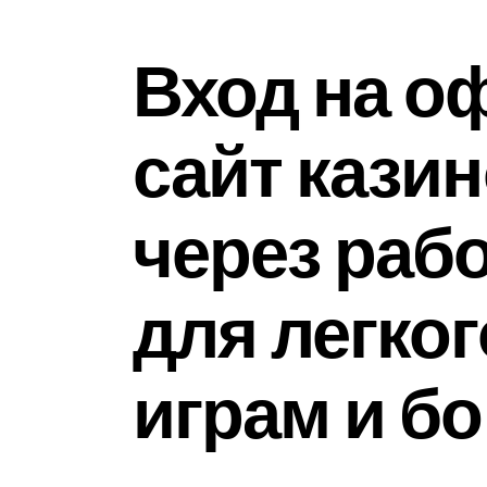
Вход на 
сайт кази
через раб
для легког
играм и б