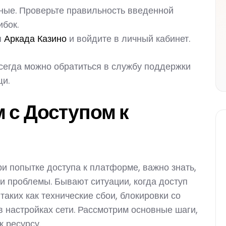
ные. Проверьте правильность введенной
бок.
я
Аркада Казино
и войдите в личный кабинет.
всегда можно обратиться в службу поддержки
и.
 с Доступом к
и попытке доступа к платформе, важно знать,
ти проблемы. Бывают ситуации, когда доступ
таких как технические сбои, блокировки со
 настройках сети. Рассмотрим основные шаги,
к ресурсу.