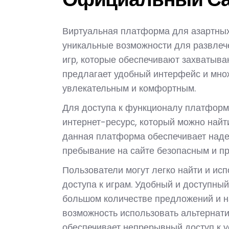
Виртуальная платформа для азартных
уникальные возможности для развлече
игр, которые обеспечивают захватыва
предлагает удобный интерфейс и мно
увлекательным и комфортным.
Для доступа к функционалу платформы
интернет-ресурс, который можно найти
данная платформа обеспечивает наде
пребывание на сайте безопасным и п
Пользователи могут легко найти и ис
доступа к играм. Удобный и доступны
большом количестве предложений и на
возможность использовать альтернати
обеспечивает непрерывный доступ к у