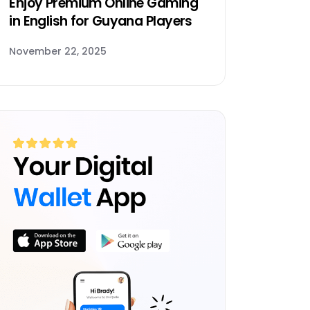
Enjoy Premium Online Gaming
in English for Guyana Players
November 22, 2025