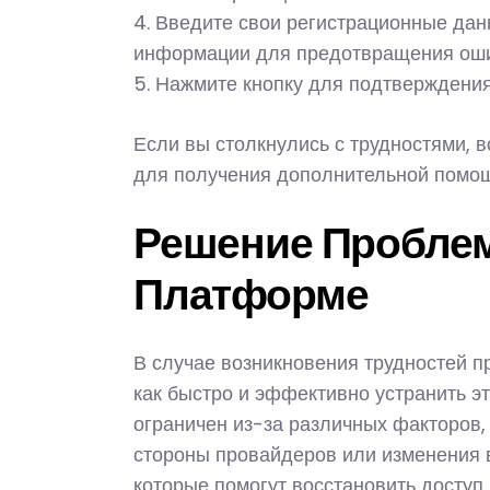
Введите свои регистрационные дан
информации для предотвращения оши
Нажмите кнопку для подтверждени
Если вы столкнулись с трудностями, 
для получения дополнительной помощ
Решение Проблем
Платформе
В случае возникновения трудностей пр
как быстро и эффективно устранить э
ограничен из-за различных факторов, 
стороны провайдеров или изменения в
которые помогут восстановить доступ 