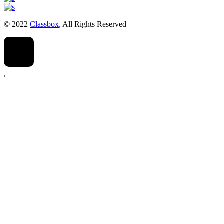
© 2022
Classbox
, All Rights Reserved
,