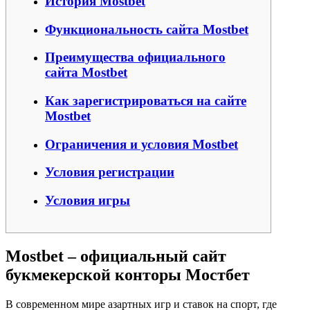
История Mostbet
Функциональность сайта Mostbet
Преимущества официального
сайта Mostbet
Как зарегистрироваться на сайте
Mostbet
Ограничения и условия Mostbet
Условия регистрации
Условия игры
Mostbet – официальный сайт
букмекерской конторы Мостбет
В современном мире азартных игр и ставок на спорт, где