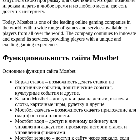
запустила свою программу для скачивания, которая позволяет
игрокам играть в любое время и из любого места, где есть
доступ к интернету.
Today, Mostbet is one of the leading online gaming companies in
the world, with a wide range of games and services available to
players from all over the world. The company continues to innovate
and expand its services, providing players with a unique and
exciting gaming experience.
Функциональность сайта Mostbet
Основные функции сайта Mostbet:
Биржа ставок – возможность делать ставки на
спортивные события, политические события,
культурные события и другие.
Казино Mostbet – доступ к играм на деньги, включая
слоты, карточные игры, рулетку и другие.
Мостбет скачать – возможность скачать приложение для
смартфона или планшета.
Мостбет вход – доступ к личному кабинету для
управления аккаунтом, просмотра истории ставок и
управления финансами.
Мостбет зеркало – доступ к сайту через зеркало, если