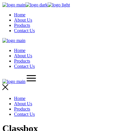
Skip
to
Home
the
About Us
content
Products
Contact Us
Home
About Us
Products
Contact Us
Home
About Us
Products
Contact Us
Classbox