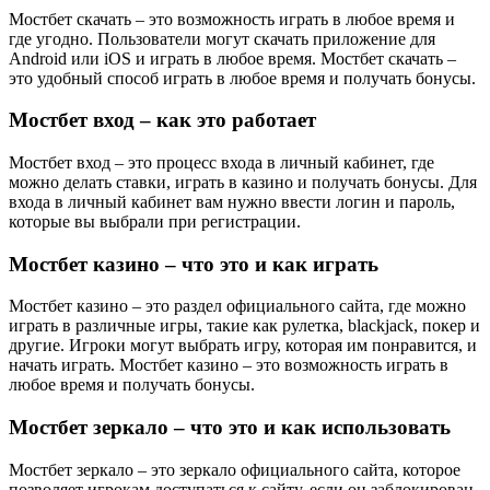
Мостбет скачать – это возможность играть в любое время и
где угодно. Пользователи могут скачать приложение для
Android или iOS и играть в любое время. Мостбет скачать –
это удобный способ играть в любое время и получать бонусы.
Мостбет вход – как это работает
Мостбет вход – это процесс входа в личный кабинет, где
можно делать ставки, играть в казино и получать бонусы. Для
входа в личный кабинет вам нужно ввести логин и пароль,
которые вы выбрали при регистрации.
Мостбет казино – что это и как играть
Мостбет казино – это раздел официального сайта, где можно
играть в различные игры, такие как рулетка, blackjack, покер и
другие. Игроки могут выбрать игру, которая им понравится, и
начать играть. Мостбет казино – это возможность играть в
любое время и получать бонусы.
Мостбет зеркало – что это и как использовать
Мостбет зеркало – это зеркало официального сайта, которое
позволяет игрокам доступаться к сайту, если он заблокирован