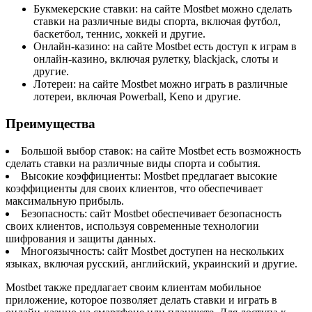
Букмекерские ставки: на сайте Mostbet можно сделать
ставки на различные виды спорта, включая футбол,
баскетбол, теннис, хоккей и другие.
Онлайн-казино: на сайте Mostbet есть доступ к играм в
онлайн-казино, включая рулетку, blackjack, слоты и
другие.
Лотереи: на сайте Mostbet можно играть в различные
лотереи, включая Powerball, Keno и другие.
Преимущества
Большой выбор ставок: на сайте Mostbet есть возможность
сделать ставки на различные виды спорта и события.
Высокие коэффициенты: Mostbet предлагает высокие
коэффициенты для своих клиентов, что обеспечивает
максимальную прибыль.
Безопасность: сайт Mostbet обеспечивает безопасность
своих клиентов, используя современные технологии
шифрования и защиты данных.
Многоязычность: сайт Mostbet доступен на нескольких
языках, включая русский, английский, украинский и другие.
Mostbet также предлагает своим клиентам мобильное
приложение, которое позволяет делать ставки и играть в