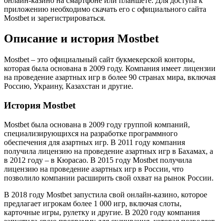
онлайн-казино на смартфоне или планшете. Для доступа к
приложению необходимо скачать его с официального сайта
Mostbet и зарегистрироваться.
Описание и история Mostbet
Mostbet – это официальный сайт букмекерской конторы,
которая была основана в 2009 году. Компания имеет лицензии
на проведение азартных игр в более 90 странах мира, включая
Россию, Украину, Казахстан и другие.
История Mostbet
Mostbet была основана в 2009 году группой компаний,
специализирующихся на разработке программного
обеспечения для азартных игр. В 2011 году компания
получила лицензию на проведение азартных игр в Бахамах, а
в 2012 году – в Кюрасао. В 2015 году Mostbet получила
лицензию на проведение азартных игр в России, что
позволило компании расширить свой охват на рынок России.
В 2018 году Mostbet запустила свой онлайн-казино, которое
предлагает игрокам более 1 000 игр, включая слоты,
карточные игры, рулетку и другие. В 2020 году компания