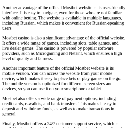
Another advantage of the official Mostbet website is its user-friendly
interface. It is easy to navigate, even for those who are not familiar
with online betting. The website is available in multiple languages,
including Russian, which makes it convenient for Russian-speaking
users.
Mostbet casino is also a significant advantage of the official website.
It offers a wide range of games, including slots, table games, and
live dealer games. The casino is powered by popular software
providers, such as Microgaming and NetEnt, which ensures a high
level of quality and fairness.
Another important feature of the official Mostbet website is its
mobile version. You can access the website from your mobile
device, which makes it easy to place bets or play games on the go.
The mobile version is optimized for different screen sizes and
devices, so you can use it on your smartphone or tablet.
Mostbet also offers a wide range of payment options, including
credit cards, e-wallets, and bank transfers. This makes it easy to
deposit and withdraw funds, as well as to make transactions in
general.
Finally, Mostbet offers a 24/7 customer support service, which is