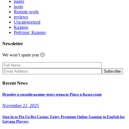
pages
posts
Remote work
reviews
Uncategorized
Казино
Рейтинг Казино
Newsletter
We won’t spam you 🙂
Subscribe
Recent News
Играйте в онлайн-казино через зеркало Pinco в Казахстане
November 22, 2025
Sign In to Pin Up Bet Casino: Enjoy Premium Online Gaming in English for
Guyana Players