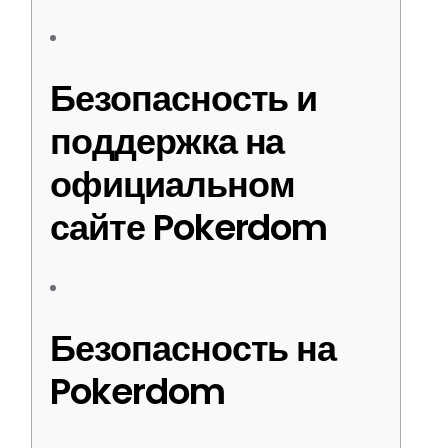
Безопасность и
поддержка на
официальном
сайте Pokerdom
Безопасность на
Pokerdom