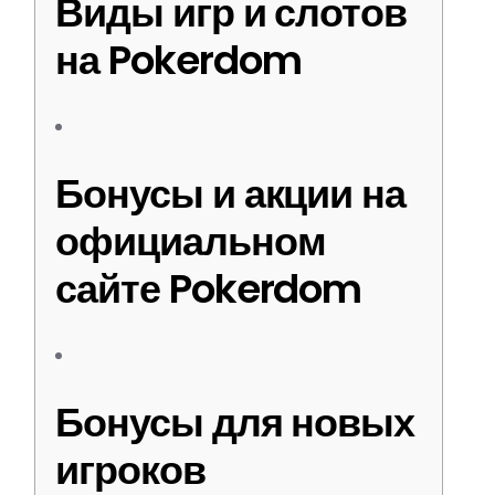
Виды игр и слотов
на Pokerdom
Бонусы и акции на
официальном
сайте Pokerdom
Бонусы для новых
игроков