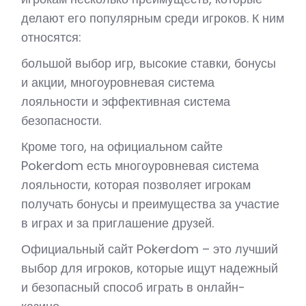
делают его популярным среди игроков. К ним
относятся:
большой выбор игр, высокие ставки, бонусы
и акции, многоуровневая система
лояльности и эффективная система
безопасности.
Кроме того, на официальном сайте
Pokerdom есть многоуровневая система
лояльности, которая позволяет игрокам
получать бонусы и преимущества за участие
в играх и за приглашение друзей.
Официальный сайт Pokerdom – это лучший
выбор для игроков, которые ищут надежный
и безопасный способ играть в онлайн-