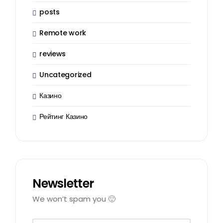
posts
Remote work
reviews
Uncategorized
Казино
Рейтинг Казино
Newsletter
We won’t spam you 🙂