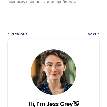
возникнут вопросы или проблемы.
Previous
Next
Hi, I’m Jess Grey👋