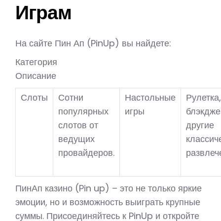
Играм
На сайте Пин Ап (PinUp) вы найдете:
Категория
Описание
Слоты
Сотни
Настольные
Рулетка
популярных
игры
блэкдже
слотов от
другие
ведущих
классич
провайдеров.
развлеч
ПинАп казино (Pin up) – это не только яркие
эмоции, но и возможность выиграть крупные
суммы. Присоединяйтесь к PinUp и откройте