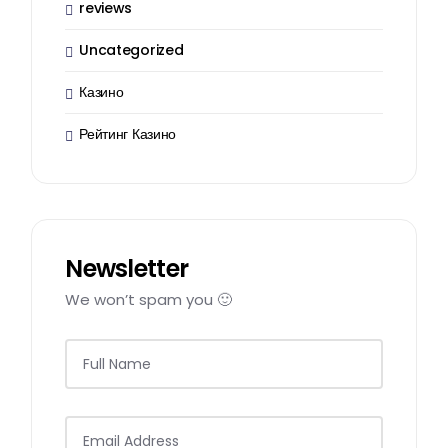
reviews
Uncategorized
Казино
Рейтинг Казино
Newsletter
We won’t spam you 🙂