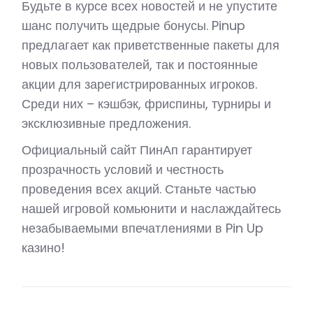
Будьте в курсе всех новостей и не упустите
шанс получить щедрые бонусы. Pinup
предлагает как приветственные пакеты для
новых пользователей, так и постоянные
акции для зарегистрированных игроков.
Среди них – кэшбэк, фриспины, турниры и
эксклюзивные предложения.
Официальный сайт ПинАп гарантирует
прозрачность условий и честность
проведения всех акций. Станьте частью
нашей игровой комьюнити и наслаждайтесь
незабываемыми впечатлениями в Pin Up
казино!