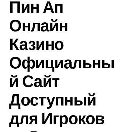
Пин Ап
Онлайн
Казино
Официальны
й Сайт
Доступный
для Игроков