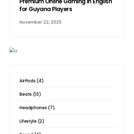
Premium Online Gaming in English
for Guyana Players
November 22, 2025
4
AirPods
4
products
13
Beats
13
products
7
Headphones
7
products
2
Lifestyle
2
products
4