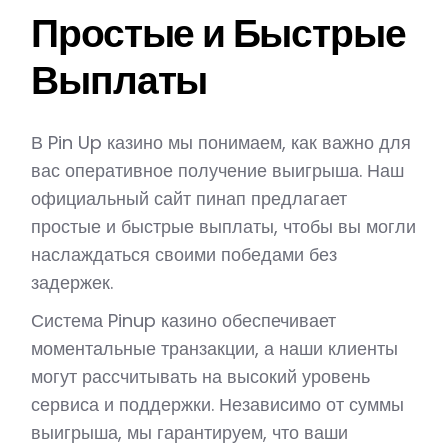
Простые и Быстрые
Выплаты
В Pin Up казино мы понимаем, как важно для
вас оперативное получение выигрыша. Наш
официальный сайт пинап предлагает
простые и быстрые выплаты, чтобы вы могли
наслаждаться своими победами без
задержек.
Система Pinup казино обеспечивает
моментальные транзакции, а наши клиенты
могут рассчитывать на высокий уровень
сервиса и поддержки. Независимо от суммы
выигрыша, мы гарантируем, что ваши