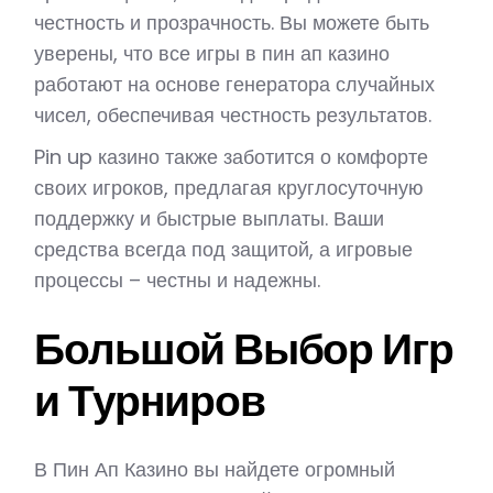
честность и прозрачность. Вы можете быть
уверены, что все игры в пин ап казино
работают на основе генератора случайных
чисел, обеспечивая честность результатов.
Pin up казино также заботится о комфорте
своих игроков, предлагая круглосуточную
поддержку и быстрые выплаты. Ваши
средства всегда под защитой, а игровые
процессы – честны и надежны.
Большой Выбор Игр
и Турниров
В Пин Ап Казино вы найдете огромный