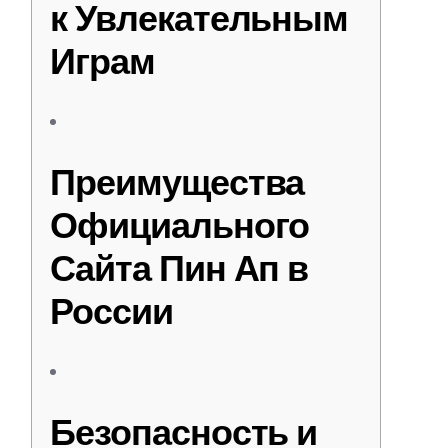
к Увлекательным
Играм
Преимущества
Официального
Сайта Пин Ап в
России
Безопасность и