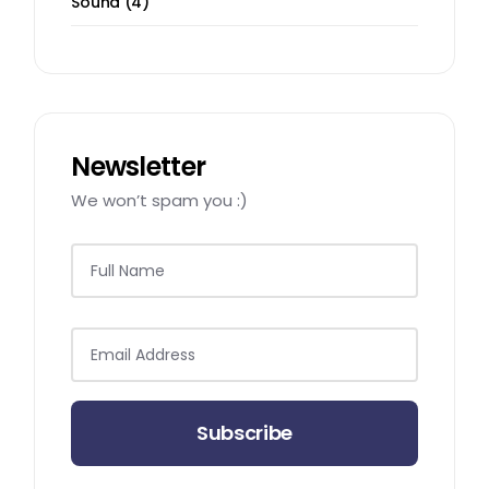
Sound
4
products
Newsletter
We won’t spam you :)
Subscribe