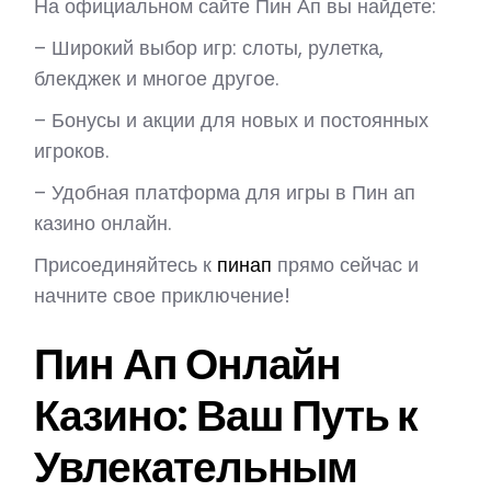
На официальном сайте Пин Ап вы найдете:
– Широкий выбор игр: слоты, рулетка,
блекджек и многое другое.
– Бонусы и акции для новых и постоянных
игроков.
– Удобная платформа для игры в Пин ап
казино онлайн.
Присоединяйтесь к
пинап
прямо сейчас и
начните свое приключение!
Пин Ап Онлайн
Казино: Ваш Путь к
Увлекательным